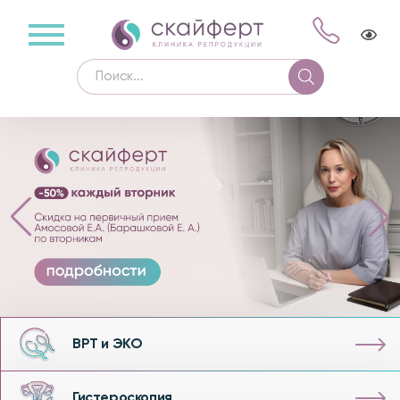
ВРТ и ЭКО
Гистероскопия