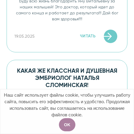
Буду всю жизнь благодарить Яну Витальевну за
наших малышей! Это доктор, который идет до
самого конца и работает до результата!!! Дай бог
вам здоровья!!!!
ЧИТАТЬ
19.05.2025
КАКАЯ ЖЕ КЛАССНАЯ И ДУШЕВНАЯ
ЭМБРИОЛОГ НАТАЛЬЯ
СЛОМИНСКАЯ!
Наш сайт использует файлы cookie, чтобы улучшить работу
Я отдельно хочу сказать, какая же классная и
сайта, повысить его эффективность и удобство. Продолжая
душевная эмбриолог Наталья Сломинская, как она
использовать сайт, вы соглашаетесь на использование
меня поддерживала эти дни. И ведь помнит, и,
файлов cookie.
видимо, каждую девочку помнит!! Феноменальная
память! Очень чистый...
OK
Акции
Услуги
Чат
Запись на приём