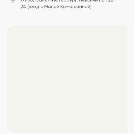
191186, Cанкт-Петербург, Невский пр., 22-
24 (вход с Малой Конюшенной)