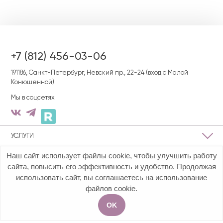
+7 (812) 456-03-06
191186, Cанкт-Петербург, Невский пр., 22-24 (вход с Малой
Конюшенной)
Мы в соцсетях
УСЛУГИ
Наш сайт использует файлы cookie, чтобы улучшить работу
О КЛИНИКЕ
сайта, повысить его эффективность и удобство. Продолжая
использовать сайт, вы соглашаетесь на использование
ПОЛЕЗНАЯ ИНФОРМАЦИЯ
файлов cookie.
OK
Акции
Услуги
Чат
Запись на приём