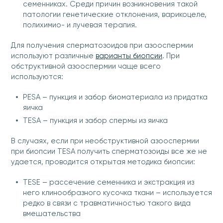
семенниках. Среди причин возникновения такой
патологии генетические отклонения, варикоцеле,
полихимио- и лучевая терапия.
Для получения сперматозоидов при азооспермии
используют различные
варианты биопсии
. При
обструктивной азооспермии чаще всего
используются:
PESA – пункция и забор биоматериала из придатка
яичка
TESA – пункция и забор спермы из яичка
В случаях, если при необструктивной азооспермии
при биопсии TESA получить сперматозоиды все же не
удается, проводится открытая методика биопсии:
TESE – рассечение семенника и экстракция из
него клинообразного кусочка ткани – используется
редко в связи с травматичностью такого вида
вмешательства